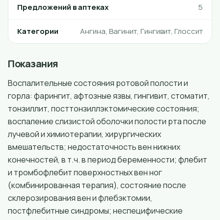
Предложений в аптеках
5
Категории
Ангина, Вагинит, Гингивит, Глоссит
Показания
Воспалительные состояния ротовой полости и
горла: фарингит, афтозные язвы, гингивит, стоматит,
тонзиллит, посттонзиллэктомические состояния;
воспаление слизистой оболочки полости рта после
лучевой и химиотерапии, хирургических
вмешательств; недостаточность вен нижних
конечностей, в т.ч. в период беременности; флебит
и тромбофлебит поверхностных вен ног
(комбинированная терапия), состояние после
склерозирования вен и флебэктомии,
постфлебитные синдромы; неспецифические