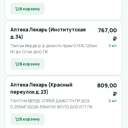
В корзину
Аптека Лекарь (Институтская
767,00
д.34)
₽
Тантум Верде р-р д/местн прим 0,15% 120мл
2 шт
N1 фл (стак доз) ПК
В корзину
Аптека Лекарь (Красный
809,00
переулок д.23)
₽
ТАНТУМ ВЕРДЕ СПРЕЙ Д/МЕСТН ПР ДОЗ
2 шт
0,255МГ/ДОЗА 30МЛ N1 ФЛ ПЭ ДОЗ УСТ ПК
В корзину