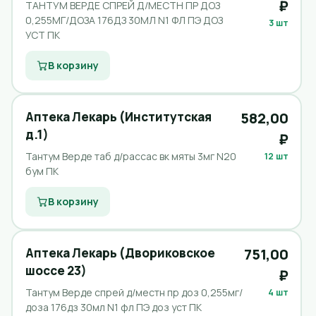
₽
ТАНТУМ ВЕРДЕ СПРЕЙ Д/МЕСТН ПР ДОЗ
0,255МГ/ДОЗА 176ДЗ 30МЛ N1 ФЛ ПЭ ДОЗ
3 шт
УСТ ПК
В корзину
Аптека Лекарь (Институтская
582,00
д.1)
₽
Тантум Верде таб д/рассас вк мяты 3мг N20
12 шт
бум ПК
В корзину
Аптека Лекарь (Двориковское
751,00
шоссе 23)
₽
Тантум Верде спрей д/местн пр доз 0,255мг/
4 шт
доза 176дз 30мл N1 фл ПЭ доз уст ПК