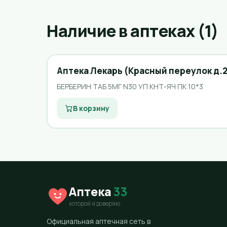
Наличие в аптеках (1)
Аптека Лекарь (Красный переулок д.2
БЕРБЕРИН ТАБ 5МГ N30 УП КНТ-ЯЧ ПК 10*3
В корзину
Аптека
33
которой я доверяю
Официальная аптечная сеть в