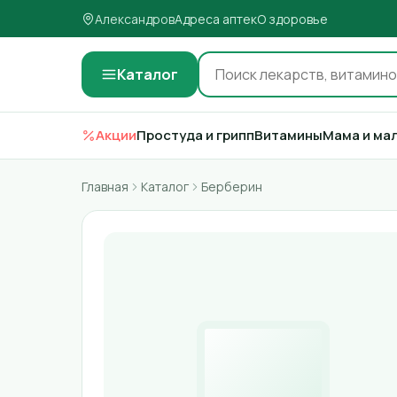
Александров
Адреса аптек
О здоровье
Каталог
Акции
Простуда и грипп
Витамины
Мама и ма
Главная
Каталог
Берберин