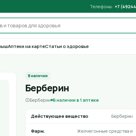
Телефоны:
+7 (49244
лыш
Аптеки на карте
Статьи о здоровье
В наличии
Берберин
Берберин
В наличии в 1 аптеке
Действующее вещество
Берберин
Фарм.
Желчегонные средства и