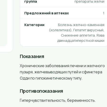
группа
препараты желчи
Предложений в аптеках
1
Категории
Болезнь желчно-каменная
(холелитиаз), Гепатит вирусный,
Снижение аппетита, Язва
двенадцатиперстной кишки
Показания
Хронические заболевания печени и желчного
пузыря, желчевыводящих путей и сфинктера
Одди по гипокинетическому типу.
Противопоказания
Гиперчувствительность, беременность.