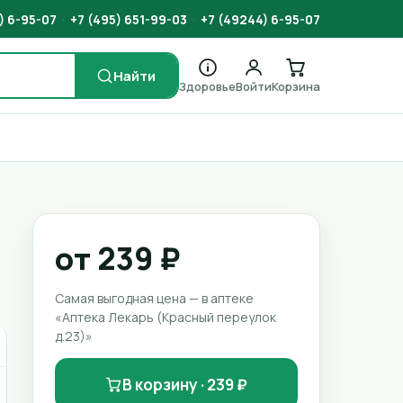
) 6-95-07
·
+7 (495) 651-99-03
·
+7 (49244) 6-95-07
Найти
Здоровье
Войти
Корзина
от 239 ₽
Самая выгодная цена — в аптеке
«Аптека Лекарь (Красный переулок
д.23)»
В корзину · 239 ₽