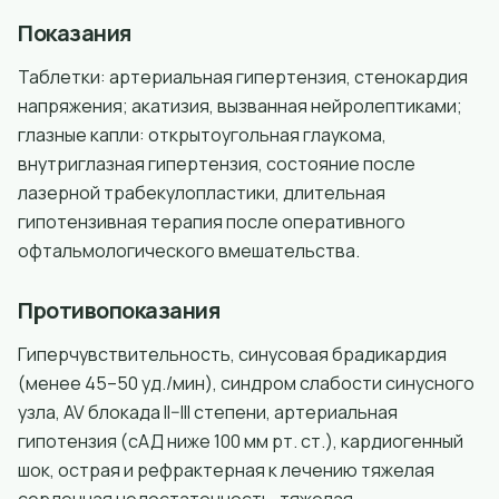
Показания
Таблетки: артериальная гипертензия, стенокардия
напряжения; акатизия, вызванная нейролептиками;
глазные капли: открытоугольная глаукома,
внутриглазная гипертензия, состояние после
лазерной трабекулопластики, длительная
гипотензивная терапия после оперативного
офтальмологического вмешательства.
Противопоказания
Гиперчувствительность, синусовая брадикардия
(менее 45–50 уд./мин), синдром слабости синусного
узла, AV блокада II–III степени, артериальная
гипотензия (сАД ниже 100 мм рт. ст.), кардиогенный
шок, острая и рефрактерная к лечению тяжелая