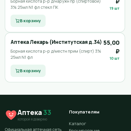
₽
Борная кислота р-р д/наружн пр (спиртовой)
3% 25мл N1 фл стекл ПК
19 шт
В корзину
Аптека Лекарь (Институтская д.34)
55,00
₽
Борная кислота р-р д/местн прим (спирт) 3%
25мл N1 фл
10 шт
В корзину
Аптека
33
Покупателям
которой я доверяю
Каталог
Официальная аптечная сеть
Бронирование