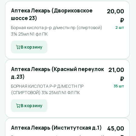
Аптека Лекарь (Двориковское
20,00
шоссе 23)
₽
Борная кислота р-р д/местн пр (спиртовой)
2 шт
3% 25мл N1 фл ПК
В корзину
Аптека Лекарь (Красный переулок
21,00
д.23)
₽
БОРНАЯ КИСЛОТА Р-Р Д/МЕСТН ПР
35 шт
(СПИРТОВОЙ) 3% 25МЛ N1 ФЛ ПК
В корзину
Аптека Лекарь (Институтская д.1)
45,00