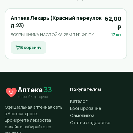
Аптека Лекарь (Красный переулок
62,00
д.23)
₽
БОЯРЫШНИКА НАСТОЙКА 25МЛ N1 ФЛ ПК
17 шт
В корзину
Аптека
33
Покупателям
которой я доверяю
Каталог
Официальная аптечная сеть
Бронирование
в Александрове.
Самовывоз
Бронируйте лекарства
Статьи о здоровье
онлайн и забирайте со