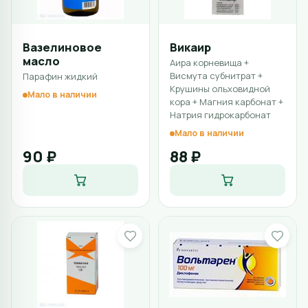
Вазелиновое
Викаир
масло
Аира корневища +
Висмута субнитрат +
Парафин жидкий
Крушины ольховидной
Мало в наличии
кора + Магния карбонат +
Натрия гидрокарбонат
Мало в наличии
90 ₽
88 ₽